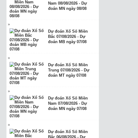
Nam 08/08/2026 - Dự
đoán MN ngày 08/08
Dự đoán Xổ Số Miền
Bắc 07/08/2026 - Dự
đoán MB ngày 07/08
Dự đoán Xổ Số Miền
Trung 07/08/2026 - Dự
đoán MT ngày 07/08
Dự đoán Xổ Số Miền
Nam 07/08/2026 - Dự
đoán MN ngày 07/08
Dự đoán Xổ Số Miền
Bắc 06/08/2026 - Dự