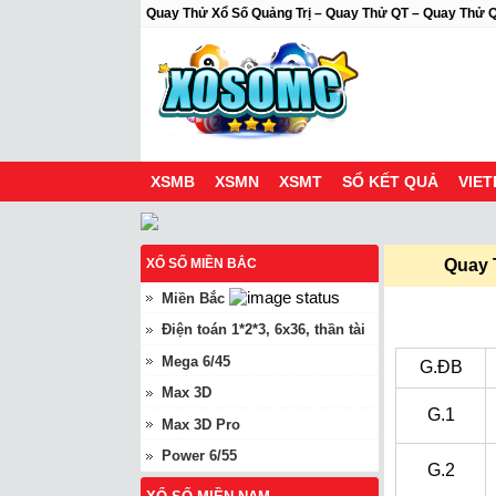
Quay Thử Xổ Số Quảng Trị – Quay Thử QT – Quay Thử 
XSMB
XSMN
XSMT
SỔ KẾT QUẢ
VIE
XỔ SỐ MIỀN BẮC
Quay 
Miền Bắc
Điện toán 1*2*3, 6x36, thần tài
Mega 6/45
G.ĐB
Max 3D
G.1
Max 3D Pro
Power 6/55
G.2