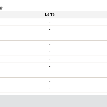
hử
Lô Tô
-
-
-
-
-
-
-
-
-
-