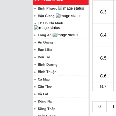
XỔ SỐ MIỀN NAM
Bình Phước
G.3
Hậu Giang
TP Hồ Chí Minh
G.4
Long An
An Giang
Bạc Liêu
Bến Tre
G.5
Bình Dương
Bình Thuận
G.6
Cà Mau
G.7
Cần Thơ
Đà Lạt
Đồng Nai
0
1
Đồng Tháp