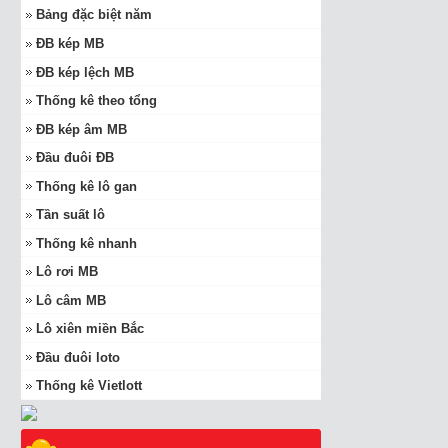
Bảng đặc biệt năm
ĐB kép MB
ĐB kép lệch MB
Thống kê theo tổng
ĐB kép âm MB
Đầu đuôi ĐB
Thống kê lô gan
Tần suất lô
Thống kê nhanh
Lô rơi MB
Lô câm MB
Lô xiên miền Bắc
Đầu đuôi loto
Thống kê Vietlott