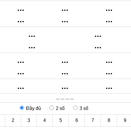
...
...
...
...
...
...
...
...
...
...
...
...
...
...
...
...
...
...
...
...
...
...
...
Đầy đủ
2 số
3 số
2
3
4
5
6
7
8
9