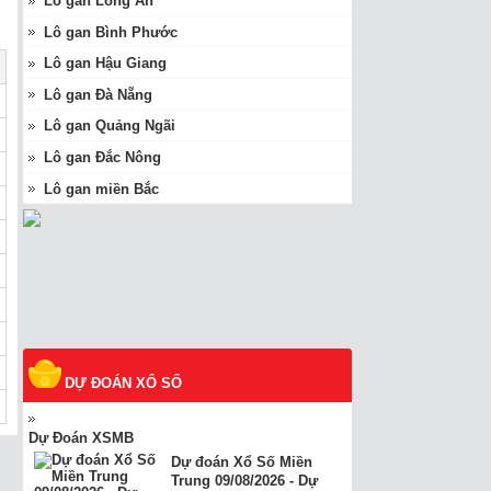
Lô gan Long An
Lô gan Bình Phước
Lô gan Hậu Giang
Lô gan Đà Nẵng
Lô gan Quảng Ngãi
Lô gan Đắc Nông
Lô gan miền Bắc
DỰ ĐOÁN XỔ SỐ
Dự Đoán XSMB
Dự đoán Xổ Số Miền
Trung 09/08/2026 - Dự