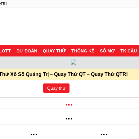
QTRI
TLOTT
DỰ ĐOÁN
QUAY THỬ
THỐNG KÊ
SỔ MƠ
TK CẦU
Thử Xổ Số Quảng Trị – Quay Thử QT – Quay Thử QTRI
Quay thử
...
...
...
...