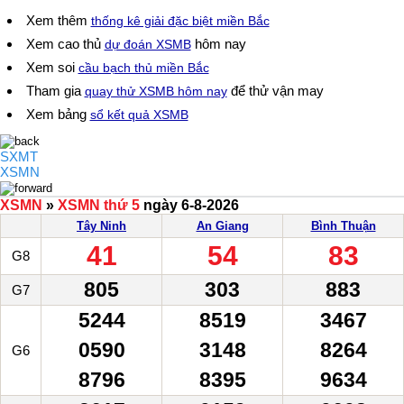
Xem thêm
thống kê giải đặc biệt miền Bắc
Xem cao thủ
hôm nay
dự đoán XSMB
Xem soi
cầu bạch thủ miền Bắc
Tham gia
để thử vận may
quay thử XSMB hôm nay
Xem bảng
sổ kết quả XSMB
SXMT
XSMN
XSMN
»
XSMN thứ 5
ngày 6-8-2026
Tây Ninh
An Giang
Bình Thuận
41
54
83
G8
805
303
883
G7
5244
8519
3467
0590
3148
8264
G6
8796
8395
9634