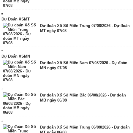
Dự Đoán XSMT
Dự đoán Xổ Số Miền Trung 07/08/2026 - Dự đoán
MT ngày 07/08
Dự Đoán XSMN
Dự đoán Xổ Số Miền Nam 07/08/2026 - Dự đoán
MN ngày 07/08
Dự đoán Xổ Số Miền Bắc 06/08/2026 - Dự đoán
MB ngày 06/08
Dự đoán Xổ Số Miền Trung 06/08/2026 - Dự đoán
MT ngày 06/08