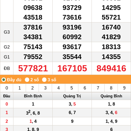
09638
93729
14295
43518
73616
55721
37816
93196
16740
G3
34381
60992
41829
75143
93617
18313
G2
79552
35544
14355
G1
577821
167105
849416
ĐB
0
1
2
3
4
5
6
7
8
9
Đầu
Bình Định
Quảng Trị
Quảng Bình
0
1
3,
5
1, 8
2
1
6, 7
3, 4,
6
3
, 6, 8
2
1
, 4
9
1, 4, 9
3
1, 8, 9
6