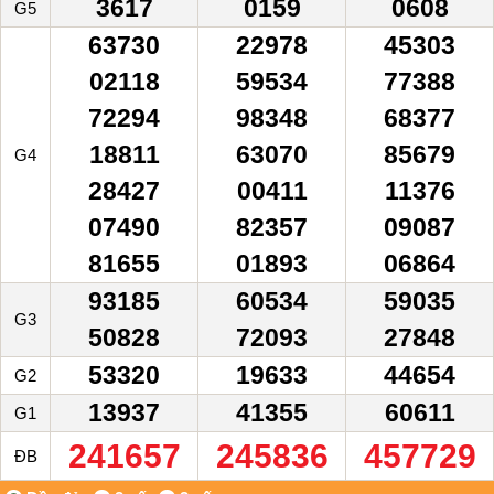
3617
0159
0608
G5
63730
22978
45303
02118
59534
77388
72294
98348
68377
18811
63070
85679
G4
28427
00411
11376
07490
82357
09087
81655
01893
06864
93185
60534
59035
G3
50828
72093
27848
53320
19633
44654
G2
13937
41355
60611
G1
241657
245836
457729
ĐB