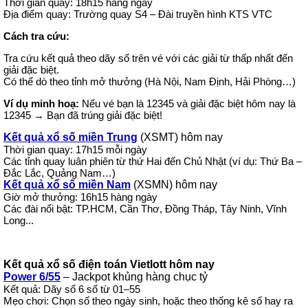
Thời gian quay: 18h15 hàng ngày
Địa điểm quay: Trường quay S4 – Đài truyền hình KTS VTC
Cách tra cứu:
Tra cứu kết quả theo dãy số trên vé với các giải từ thấp nhất đến
giải đặc biệt.
Có thể dò theo tỉnh mở thưởng (Hà Nội, Nam Định, Hải Phòng…)
Ví dụ minh hoạ:
Nếu vé bạn là 12345 và giải đặc biệt hôm nay là
12345 → Bạn đã trúng giải đặc biệt!
Kết quả xổ số miền Trung
(XSMT) hôm nay
Thời gian quay: 17h15 mỗi ngày
Các tỉnh quay luân phiên từ thứ Hai đến Chủ Nhật (ví dụ: Thứ Ba –
Đắc Lắc, Quảng Nam…)
Kết quả xổ số miền Nam
(XSMN) hôm nay
Giờ mở thưởng: 16h15 hàng ngày
Các đài nổi bật: TP.HCM, Cần Thơ, Đồng Tháp, Tây Ninh, Vĩnh
Long...
Kết quả xổ số điện toán Vietlott hôm nay
Power 6/55
– Jackpot khủng hàng chục tỷ
Kết quả: Dãy số 6 số từ 01–55
Mẹo chơi: Chọn số theo ngày sinh, hoặc theo thống kê số hay ra