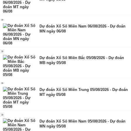
Dự đoán Xổ Số Miền Nam 06/08/2026 - Dự đoán
MN ngày 06/08
Dự đoán Xổ Số Miền Bắc 05/08/2026 - Dự đoán
MB ngày 05/08
Dự đoán Xổ Số Miền Trung 05/08/2026 - Dự đoán
MT ngày 05/08
Dự đoán Xổ Số Miền Nam 05/08/2026 - Dự đoán
MN ngày 05/08