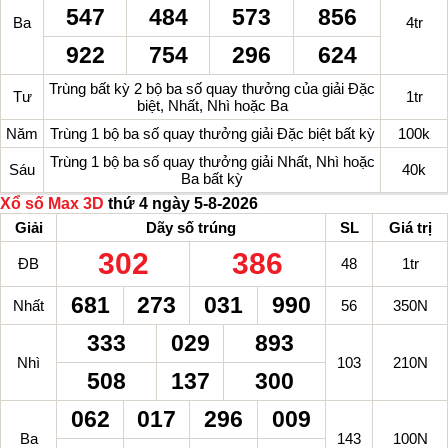
547
484
573
856
Ba
4tr
922
754
296
624
Trùng bất kỳ 2 bộ ba số quay thưởng của giải Đặc
Tư
1tr
biệt, Nhất, Nhì hoặc Ba
Năm
Trùng 1 bộ ba số quay thưởng giải Đặc biệt bất kỳ
100k
Trùng 1 bộ ba số quay thưởng giải Nhất, Nhì hoặc
Sáu
40k
Ba bất kỳ
Xổ số Max 3D
thứ 4 ngày 5-8-2026
Giải
Dãy số trúng
SL
Giá trị
302
386
ĐB
48
1tr
681
273
031
990
Nhất
56
350N
333
029
893
Nhì
103
210N
508
137
300
062
017
296
009
Ba
143
100N