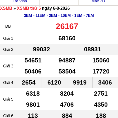
Trà Vinh
Max 3D
XSMB
»
XSMB thứ 5
ngày 6-8-2026
3EM - 11EM - 2EM - 10EM - 1EM - 7EM
26167
ĐB
68160
Giải 1
99032
08931
Giải 2
54651
94887
15060
Giải 3
50406
53504
17720
2654
6120
9919
3406
Giải 4
6318
8204
2751
Giải 5
9801
4706
4350
113
884
188
Giải 6