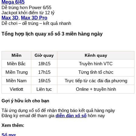
Mega 6/45
Dễ trúng hơn Power 6/55
Jackpot khởi điểm từ 12 tỷ
Max 3D
,
Max 3D Pro
Dễ chơi – dễ trúng – kết quả nhanh
Tổng hợp lịch quay xổ số 3 miền hàng ngày
Miền
Giờ quay
Kênh quay
Miền Bắc
18h15
Truyền hình VTC
Miền Trung
17h15
Từng tỉnh tổ chức
Miền Nam
16h15
Trực tiếp từ các đài địa phương
Vietlott
Liên tục
Online + truyền hình
Gợi ý hữu ích cho bạn
Tải ứng dụng xổ số để nhận thông báo kết quả hàng ngày
Đăng ký email để tham gia
diễn đàn xổ số
hôm nay
Xem thêm:
Sổ mơ