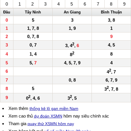
0
1
2
3
4
5
6
7
8
9
Đầu
Tây Ninh
An Giang
Bình Thuận
0
5
3
3, 8
1
1, 7, 8
1, 9
1
2
0, 7, 8
9
2
3
0, 7
4, 5
3, 4
,
6
2
4
1, 4
8
8
5
5,
7
4, 5, 7, 9
4
2
6
4
, 7
7
0, 8
6, 7, 9
2
8
5
3
, 7, 8
2
2
9
0
, 4, 6
3
, 5
Xem thêm
thống kê lô gan miền Nam
Xem cao thủ
hôm nay siêu chính xác
dự đoán XSMN
Tham gia
quay thử XSMN hôm nay