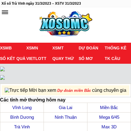
Xổ số Trà Vinh ngày 31/3/2023 – XSTV 31/3/2023
XSMB
XSMN
XSMT
DỰ ĐOÁN
THỐNG KÊ
SỔ KẾT QUẢ
VIETLOTT
QUAY THỬ
SỔ MƠ
TK CẦU
Mời bạn xem
cùng chuyên gia
Dự đoán miền Bắc
Các tỉnh mở thưởng hôm nay
Vĩnh Long
Gia Lai
Miền Bắc
Bình Dương
Ninh Thuận
Mega 6/45
Trà Vinh
Max 3D