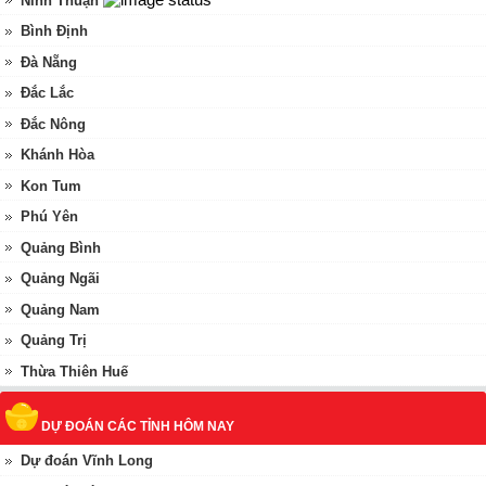
Ninh Thuận
Bình Định
Đà Nẵng
Đắc Lắc
Đắc Nông
Khánh Hòa
Kon Tum
Phú Yên
Quảng Bình
Quảng Ngãi
Quảng Nam
Quảng Trị
Thừa Thiên Huế
DỰ ĐOÁN CÁC TỈNH HÔM NAY
Dự đoán Vĩnh Long