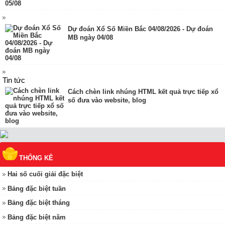
Dự đoán Xổ Số Miền Bắc 04/08/2026 - Dự đoán
MB ngày 04/08
Tin tức
Cách chèn link nhúng HTML kết quả trực tiếp xổ
số đưa vào website, blog
THỐNG KÊ
Hai số cuối giải đặc biệt
Bảng đặc biệt tuần
Bảng đặc biệt tháng
Bảng đặc biệt năm