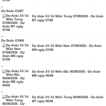
Dự Đoán XSMT
Dự đoán Xổ Số Miền Trung 07/08/2026 - Dự đoán
MT ngày 07/08
Dự Đoán XSMN
Dự đoán Xổ Số Miền Nam 07/08/2026 - Dự đoán
MN ngày 07/08
Dự đoán Xổ Số Miền Bắc 06/08/2026 - Dự đoán
MB ngày 06/08
Dự đoán Xổ Số Miền Trung 06/08/2026 - Dự đoán
MT ngày 06/08