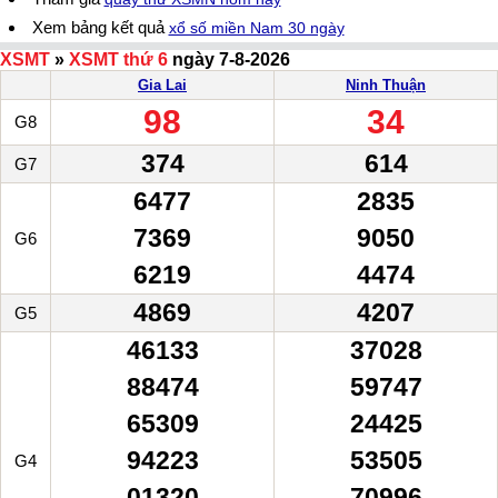
Xem bảng kết quả
xổ số miền Nam 30 ngày
XSMT
»
XSMT thứ 6
ngày 7-8-2026
Gia Lai
Ninh Thuận
98
34
G8
374
614
G7
6477
2835
7369
9050
G6
6219
4474
4869
4207
G5
46133
37028
88474
59747
65309
24425
94223
53505
G4
01320
70996