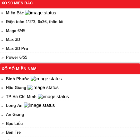
XỔ SỐ MIỀN BẮC
Miền Bắc
Điện toán 1*2*3, 6x36, thần tài
Mega 6/45
Max 3D
Max 3D Pro
Power 6/55
XỔ SỐ MIỀN NAM
Bình Phước
Hậu Giang
TP Hồ Chí Minh
Long An
An Giang
Bạc Liêu
Bến Tre