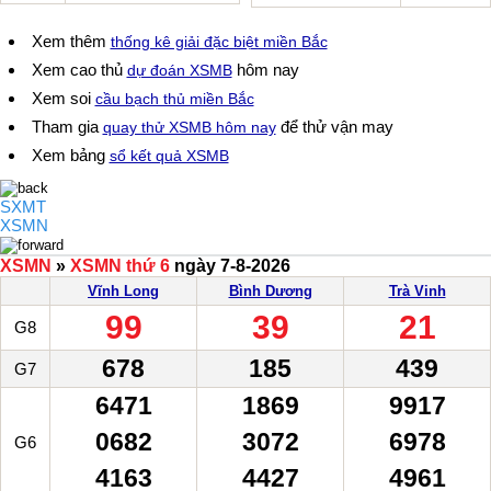
Xem thêm
thống kê giải đặc biệt miền Bắc
Xem cao thủ
hôm nay
dự đoán XSMB
Xem soi
cầu bạch thủ miền Bắc
Tham gia
để thử vận may
quay thử XSMB hôm nay
Xem bảng
sổ kết quả XSMB
SXMT
XSMN
XSMN
»
XSMN thứ 6
ngày 7-8-2026
Vĩnh Long
Bình Dương
Trà Vinh
99
39
21
G8
678
185
439
G7
6471
1869
9917
0682
3072
6978
G6
4163
4427
4961