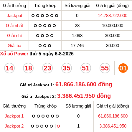
Giải thưởng
Trùng khớp
Số lượng giải
Giá trị giải (đồng)
Jackpot
0
14.788.722.000
Giải nhất
28
10.000.000
Giải nhì
1.098
300.000
Giải ba
17.746
30.000
Xổ số Power
thứ 5 ngày 6-8-2026
14
18
23
35
51
55
01
61.866.186.600 đồng
Giá trị Jackpot 1:
3.386.451.950 đồng
Giá trị Jackpot 2:
Giải thưởng
Trùng khớp
Số lượng giải
Giá trị giải (đồng)
Jackpot 1
0
61.866.186.600
Jackpot 2
|
1
3.386.451.950