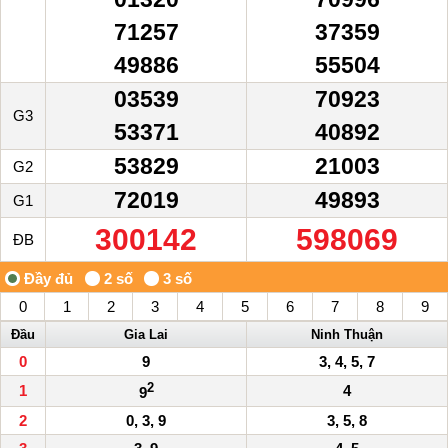
71257
37359
49886
55504
03539
70923
G3
53371
40892
53829
21003
G2
72019
49893
G1
300142
598069
ĐB
0
1
2
3
4
5
6
7
8
9
Đầu
Gia Lai
Ninh Thuận
0
9
3, 4, 5, 7
2
1
4
9
2
0, 3, 9
3, 5, 8