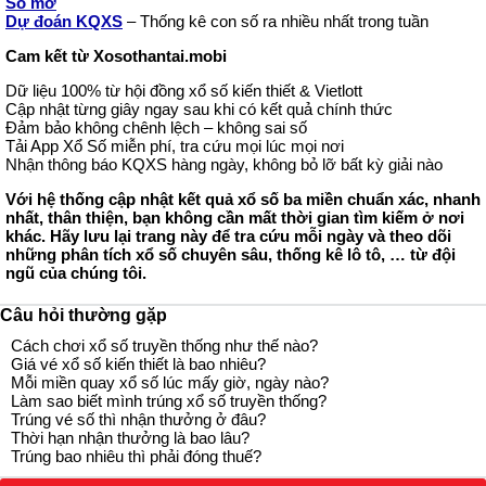
Sổ mơ
Dự đoán KQXS
– Thống kê con số ra nhiều nhất trong tuần
Cam kết từ Xosothantai.mobi
Dữ liệu 100% từ hội đồng xổ số kiến thiết & Vietlott
Cập nhật từng giây ngay sau khi có kết quả chính thức
Đảm bảo không chênh lệch – không sai số
Tải App Xổ Số miễn phí, tra cứu mọi lúc mọi nơi
Nhận thông báo KQXS hàng ngày, không bỏ lỡ bất kỳ giải nào
Với hệ thống cập nhật kết quả xổ số ba miền chuẩn xác, nhanh
nhất, thân thiện, bạn không cần mất thời gian tìm kiếm ở nơi
khác. Hãy lưu lại trang này để tra cứu mỗi ngày và theo dõi
những phân tích xổ số chuyên sâu, thống kê lô tô, … từ đội
ngũ của chúng tôi.
Câu hỏi thường gặp
Cách chơi xổ số truyền thống như thế nào?
Giá vé xổ số kiến thiết là bao nhiêu?
Mỗi miền quay xổ số lúc mấy giờ, ngày nào?
Làm sao biết mình trúng xổ số truyền thống?
Trúng vé số thì nhận thưởng ở đâu?
Thời hạn nhận thưởng là bao lâu?
Trúng bao nhiêu thì phải đóng thuế?