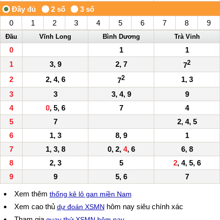
0
1
2
3
4
5
6
7
8
9
Đầu
Vĩnh Long
Bình Dương
Trà Vinh
0
1
1
2
1
3, 9
2, 7
7
2
2
2, 4, 6
1, 3
7
3
3
3, 4, 9
9
4
0
, 5, 6
7
4
5
7
2, 4, 5
6
1, 3
8, 9
1
7
1, 3, 8
0, 2,
4
, 6
6, 8
8
2, 3
5
2
, 4, 5, 6
9
9
5, 6
7
Xem thêm
thống kê lô gan miền Nam
Xem cao thủ
hôm nay siêu chính xác
dự đoán XSMN
Tham gia
quay thử XSMN hôm nay