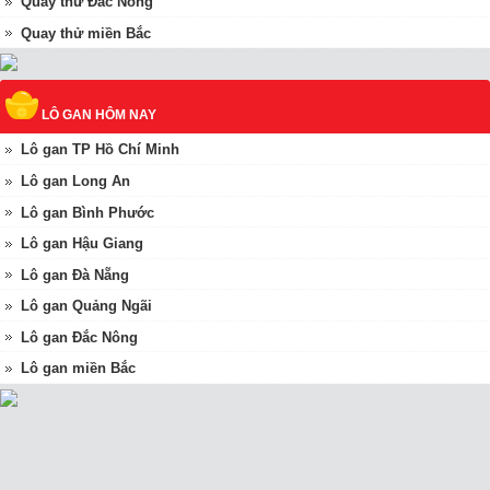
Quay thử Đắc Nông
Quay thử miền Bắc
LÔ GAN HÔM NAY
Lô gan TP Hồ Chí Minh
Lô gan Long An
Lô gan Bình Phước
Lô gan Hậu Giang
Lô gan Đà Nẵng
Lô gan Quảng Ngãi
Lô gan Đắc Nông
Lô gan miền Bắc