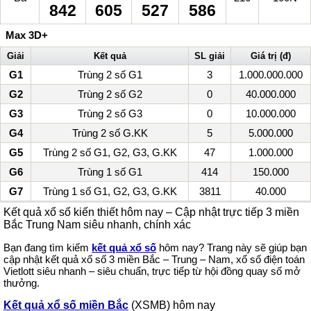
842
605
527
586
Max 3D+
Giải
Kết quả
SL giải
Giá trị (đ)
G1
Trùng 2 số G1
3
1.000.000.000
G2
Trùng 2 số G2
0
40.000.000
G3
Trùng 2 số G3
0
10.000.000
G4
Trùng 2 số G.KK
5
5.000.000
G5
Trùng 2 số G1, G2, G3, G.KK
47
1.000.000
G6
Trùng 1 số G1
414
150.000
G7
Trùng 1 số G1, G2, G3, G.KK
3811
40.000
Kết quả xổ số kiến thiết hôm nay – Cập nhật trực tiếp 3 miền
Bắc Trung Nam siêu nhanh, chính xác
Bạn đang tìm kiếm
kết quả xổ số
hôm nay? Trang này sẽ giúp bạn
cập nhật kết quả xổ số 3 miền Bắc – Trung – Nam, xổ số điện toán
Vietlott siêu nhanh – siêu chuẩn, trực tiếp từ hội đồng quay số mở
thưởng.
Kết quả xổ số miền Bắc
(XSMB) hôm nay