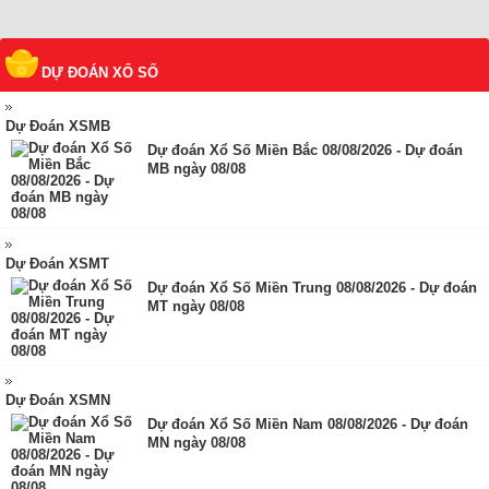
DỰ ĐOÁN XỔ SỐ
Dự Đoán XSMB
Dự đoán Xổ Số Miền Bắc 08/08/2026 - Dự đoán
MB ngày 08/08
Dự Đoán XSMT
Dự đoán Xổ Số Miền Trung 08/08/2026 - Dự đoán
MT ngày 08/08
Dự Đoán XSMN
Dự đoán Xổ Số Miền Nam 08/08/2026 - Dự đoán
MN ngày 08/08