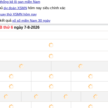
thống kê lô gan miền Nam
hủ
hôm nay siêu chính xác
dự đoán XSMN
quay thử XSMN hôm nay
kết quả
xổ số miền Nam 30 ngày
 thứ 6
ngày 7-8-2026