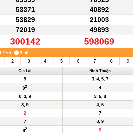
53371
40892
53829
21003
72019
49893
300142
598069
2
3
4
5
6
7
8
9
Gia Lai
Ninh Thuận
9
3, 4, 5, 7
2
4
9
0, 3, 9
3, 5, 8
3, 9
4, 5
2
7
7
0, 9
2
9
9