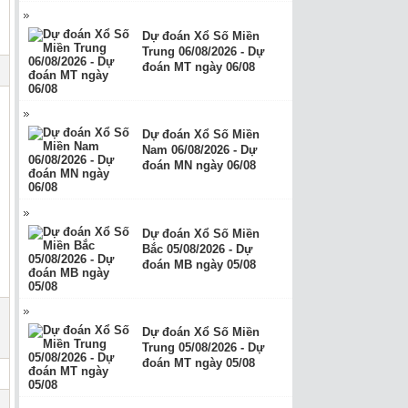
Dự đoán Xổ Số Miền
Trung 06/08/2026 - Dự
đoán MT ngày 06/08
Dự đoán Xổ Số Miền
Nam 06/08/2026 - Dự
đoán MN ngày 06/08
Dự đoán Xổ Số Miền
Bắc 05/08/2026 - Dự
đoán MB ngày 05/08
Dự đoán Xổ Số Miền
Trung 05/08/2026 - Dự
đoán MT ngày 05/08