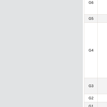
G6
G5
G4
G3
G2
G1