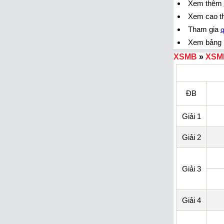
Xem thêm
Xem cao t
Tham gia
Xem bảng 
XSMB
»
XSMB
ĐB
Giải 1
Giải 2
Giải 3
Giải 4