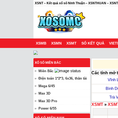
XSNT – Kết quả xổ số Ninh Thuận – XSNTHUAN – XSN
XSMB
XSMN
XSMT
SỔ KẾT QUẢ
VIE
XỔ SỐ MIỀN BẮC
Miền Bắc
Các tỉnh mở
Điện toán 1*2*3, 6x36, thần tài
Vĩnh 
Mega 6/45
Bình 
Max 3D
Trà 
Max 3D Pro
XSMT
»
XSMT
Power 6/55