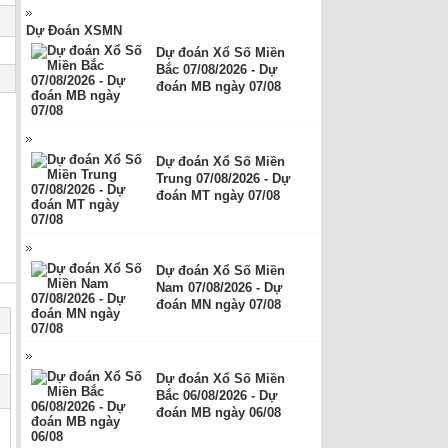
Dự Đoán XSMN
Dự đoán Xổ Số Miền
Bắc 07/08/2026 - Dự
đoán MB ngày 07/08
Dự đoán Xổ Số Miền
Trung 07/08/2026 - Dự
đoán MT ngày 07/08
Dự đoán Xổ Số Miền
Nam 07/08/2026 - Dự
đoán MN ngày 07/08
Dự đoán Xổ Số Miền
Bắc 06/08/2026 - Dự
đoán MB ngày 06/08