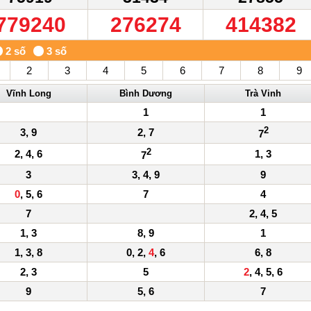
779240
276274
414382
2
3
4
5
6
7
8
9
Vĩnh Long
Bình Dương
Trà Vinh
1
1
2
3, 9
2, 7
7
2
2, 4, 6
1, 3
7
3
3, 4, 9
9
0
, 5, 6
7
4
7
2, 4, 5
1, 3
8, 9
1
1, 3, 8
0, 2,
4
, 6
6, 8
2, 3
5
2
, 4, 5, 6
9
5, 6
7