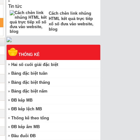
Tin tức
Cách chèn link nhúng
HTML kết quả trực tiếp
xổ số đưa vào website,
blog
THỐNG KÊ
Hai số cuối giải đặc biệt
Bảng đặc biệt tuần
Bảng đặc biệt tháng
Bảng đặc biệt năm
ĐB kép MB
ĐB kép lệch MB
Thống kê theo tổng
ĐB kép âm MB
Đầu đuôi ĐB