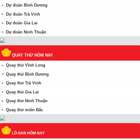
Dự đoán Bình Dương
Dự đoán Trà Vinh
Dự đoán Gia Lai
Dự đoán Ninh Thuận
QUAY THỬ HÔM NAY
Quay thử Vĩnh Long
Quay thử Bình Dương
Quay thử Trà Vinh
Quay thử Gia Lai
Quay thử Ninh Thuận
Quay thử miền Bắc
LÔ GAN HÔM NAY