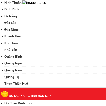
Ninh Thuận
Bình Định
Đà Nẵng
Đắc Lắc
Đắc Nông
Khánh Hòa
Kon Tum
Phú Yên
Quảng Bình
Quảng Ngãi
Quảng Nam
Quảng Trị
Thừa Thiên Huế
DỰ ĐOÁN CÁC TỈNH HÔM NAY
Dự đoán Vĩnh Long