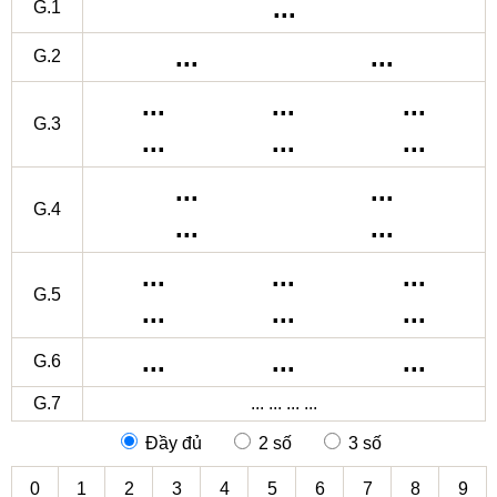
...
G.1
...
...
G.2
...
...
...
G.3
...
...
...
...
...
G.4
...
...
...
...
...
G.5
...
...
...
...
...
...
G.6
G.7
...
...
...
...
Đầy đủ
2 số
3 số
0
1
2
3
4
5
6
7
8
9