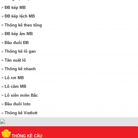
ĐB kép MB
ĐB kép lệch MB
Thống kê theo tổng
ĐB kép âm MB
Đầu đuôi ĐB
Thống kê lô gan
Tần suất lô
Thống kê nhanh
Lô rơi MB
Lô câm MB
Lô xiên miền Bắc
Đầu đuôi loto
Thống kê Vietlott
THỐNG KÊ CẦU