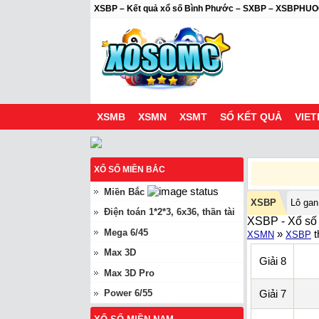
XSBP – Kết quả xổ số Bình Phước – SXBP – XSBPHU
XSMB
XSMN
XSMT
SỔ KẾT QUẢ
VIE
XỔ SỐ MIỀN BẮC
Miền Bắc
XSBP
Lô ga
Điện toán 1*2*3, 6x36, thần tài
XSBP - Xổ số
Mega 6/45
»
t
XSMN
XSBP
Max 3D
Giải 8
Max 3D Pro
Giải 7
Power 6/55