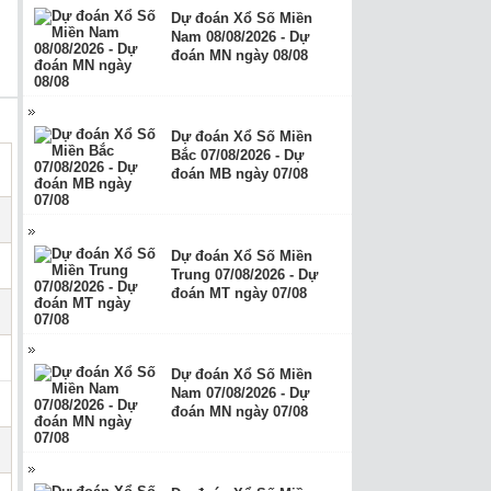
Dự đoán Xổ Số Miền
Nam 08/08/2026 - Dự
đoán MN ngày 08/08
Dự đoán Xổ Số Miền
Bắc 07/08/2026 - Dự
đoán MB ngày 07/08
Dự đoán Xổ Số Miền
Trung 07/08/2026 - Dự
đoán MT ngày 07/08
Dự đoán Xổ Số Miền
Nam 07/08/2026 - Dự
đoán MN ngày 07/08