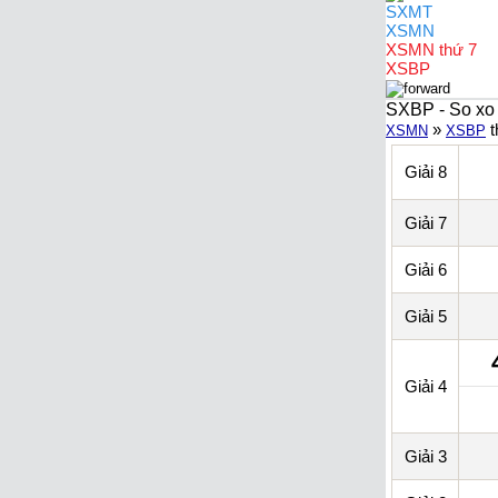
SXMT
XSMN
XSMN thứ 7
XSBP
SXBP - So xo
»
t
XSMN
XSBP
Giải 8
Giải 7
Giải 6
Giải 5
Giải 4
Giải 3