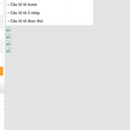
Cầu lô tô trượt
Cầu lô tô 2 nháy
Cầu lô tô theo thứ