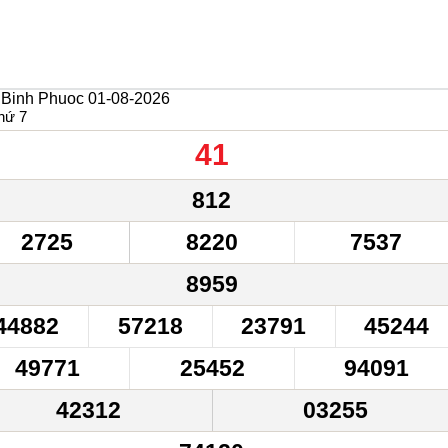
 Binh Phuoc 01-08-2026
hứ 7
41
812
2725
8220
7537
8959
44882
57218
23791
45244
49771
25452
94091
42312
03255