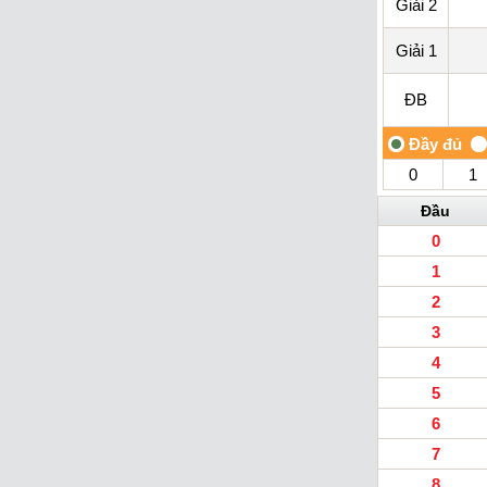
Giải 2
Giải 1
ĐB
0
1
Đầu
0
1
2
3
4
5
6
7
8