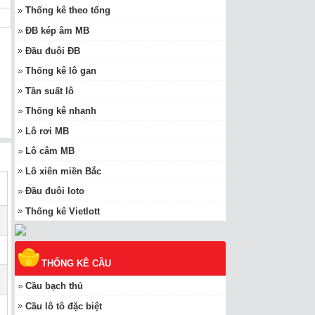
Thống kê theo tổng
ĐB kép âm MB
Đầu đuôi ĐB
Thống kê lô gan
Tần suất lô
Thống kê nhanh
Lô rơi MB
Lô câm MB
Lô xiên miền Bắc
Đầu đuôi loto
Thống kê Vietlott
THỐNG KÊ CẦU
Cầu bạch thủ
Cầu lô tô đặc biệt