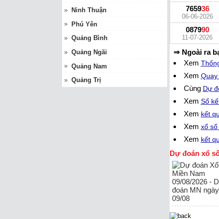
7659
36
Ninh Thuận
06-06-2026
Phú Yên
0879
90
11-07-2026
Quảng Bình
⇒ Ngoài ra b
Quảng Ngãi
Xem
Thống
Quảng Nam
Xem
Quay 
Quảng Trị
Cùng
Dự đ
Xem
Sổ kế
Xem
kết q
Xem
xổ số
Xem
kết qu
Dự đoán xổ s