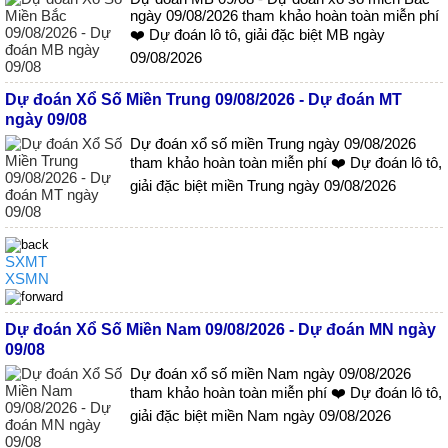
ngày 09/08/2026 tham khảo hoàn toàn miễn phí
❤️ Dự đoán lô tô, giải đặc biệt MB ngày
09/08/2026
Dự đoán Xổ Số Miền Trung 09/08/2026 - Dự đoán MT
ngày 09/08
Dự đoán xổ số miền Trung ngày 09/08/2026
tham khảo hoàn toàn miễn phí ❤️ Dự đoán lô tô,
giải đặc biệt miền Trung ngày 09/08/2026
SXMT
XSMN
Dự đoán Xổ Số Miền Nam 09/08/2026 - Dự đoán MN ngày
09/08
Dự đoán xổ số miền Nam ngày 09/08/2026
tham khảo hoàn toàn miễn phí ❤️ Dự đoán lô tô,
giải đặc biệt miền Nam ngày 09/08/2026