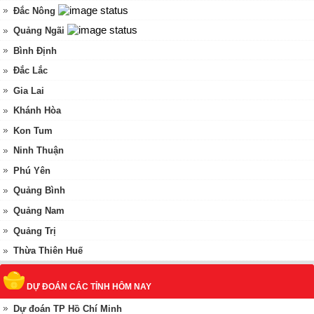
Đắc Nông
Quảng Ngãi
Bình Định
Đắc Lắc
Gia Lai
Khánh Hòa
Kon Tum
Ninh Thuận
Phú Yên
Quảng Bình
Quảng Nam
Quảng Trị
Thừa Thiên Huế
DỰ ĐOÁN CÁC TỈNH HÔM NAY
Dự đoán TP Hồ Chí Minh