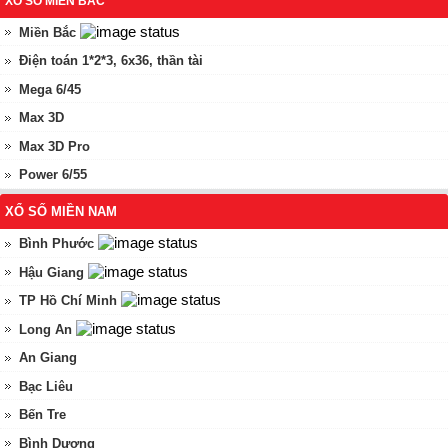
XỔ SỐ MIỀN BẮC
Miền Bắc
Điện toán 1*2*3, 6x36, thần tài
Mega 6/45
Max 3D
Max 3D Pro
Power 6/55
XỔ SỐ MIỀN NAM
Bình Phước
Hậu Giang
TP Hồ Chí Minh
Long An
An Giang
Bạc Liêu
Bến Tre
Bình Dương