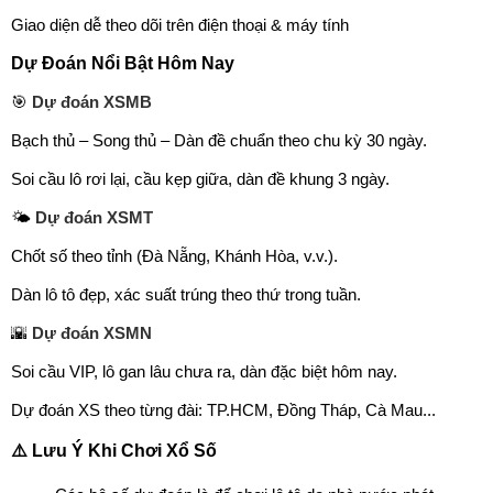
Giao diện dễ theo dõi trên điện thoại & máy tính
Dự Đoán Nổi Bật Hôm Nay
🎯
Dự đoán XSMB
Bạch thủ – Song thủ – Dàn đề chuẩn theo chu kỳ 30 ngày.
Soi cầu lô rơi lại, cầu kẹp giữa, dàn đề khung 3 ngày.
🌤️
Dự đoán XSMT
Chốt số theo tỉnh (Đà Nẵng, Khánh Hòa, v.v.).
Dàn lô tô đẹp, xác suất trúng theo thứ trong tuần.
🌇
Dự đoán XSMN
Soi cầu VIP, lô gan lâu chưa ra, dàn đặc biệt hôm nay.
Dự đoán XS theo từng đài: TP.HCM, Đồng Tháp, Cà Mau...
⚠️
Lưu Ý Khi Chơi Xổ Số