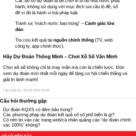
Các bộ số dự đoán là để chơi lô tô do nhà nước phát
hành, không sử dụng với mục đích soi cầu lô đề, số
đề vì đó là hành vi trái pháp luật.
Tránh xa "mách nước bao trúng" –
Cảnh giác lừa
đảo
.
Tra cứu kết quả tại
nguồn chính thống
(TV, web
công ty, app chính thức).
Hãy Dự Đoán Thông Minh – Chơi Xổ Số Văn Minh
Chơi
xổ số
không chỉ là may mắn mà còn là chiến lược. Đón
xem dự đoán mới nhất mỗi ngày để tăng cơ hội chiến thắng và
giải trí lành mạnh!
Cập nhật lúc: 08-08-2026 20:46
Câu hỏi thường gặp
Dự đoán KQXS có đảm bảo trúng?
Các phương pháp dự đoán kết quả xổ số phổ biến là gì?
Có nên tin vào các trang web/cá nhân quảng cáo "dự đoán chính
xác 100%" không?