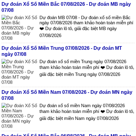
Dự đoán Xổ Số Miền Bắc 07/08/2026 - Dự đoán MB ngày
07/08
Dự đoán MB 07/08 - Dự đoán xổ số miền Bắc
ngày 07/08/2026 tham khảo hoàn toàn miễn phí
❤️ Dự đoán lô tô, giải đặc biệt MB ngày
07/08/2026
Dự đoán Xổ Số Miền Trung 07/08/2026 - Dự đoán MT
ngày 07/08
Dự đoán xổ số miền Trung ngày 07/08/2026
tham khảo hoàn toàn miễn phí ❤️ Dự đoán lô tô,
giải đặc biệt miền Trung ngày 07/08/2026
Dự đoán Xổ Số Miền Nam 07/08/2026 - Dự đoán MN ngày
07/08
Dự đoán xổ số miền Nam ngày 07/08/2026
tham khảo hoàn toàn miễn phí ❤️ Dự đoán lô tô,
giải đặc biệt miền Nam ngày 07/08/2026