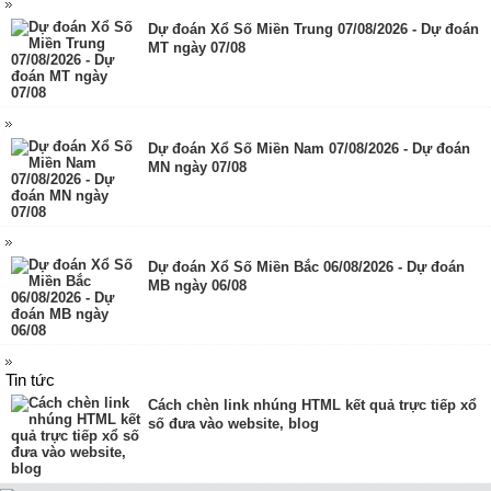
Dự đoán Xổ Số Miền Trung 07/08/2026 - Dự đoán
MT ngày 07/08
Dự đoán Xổ Số Miền Nam 07/08/2026 - Dự đoán
MN ngày 07/08
Dự đoán Xổ Số Miền Bắc 06/08/2026 - Dự đoán
MB ngày 06/08
Tin tức
Cách chèn link nhúng HTML kết quả trực tiếp xổ
số đưa vào website, blog