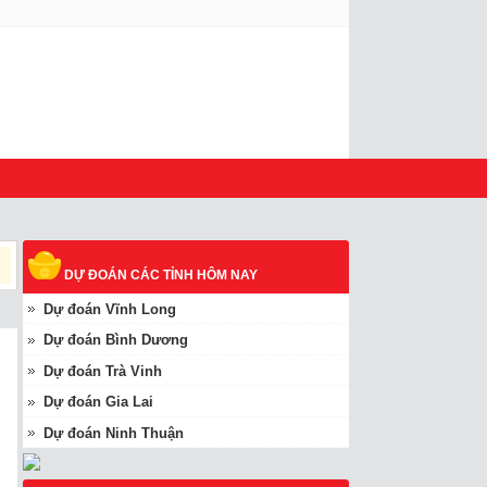
DỰ ĐOÁN CÁC TỈNH HÔM NAY
Dự đoán Vĩnh Long
Dự đoán Bình Dương
Dự đoán Trà Vinh
Dự đoán Gia Lai
Dự đoán Ninh Thuận