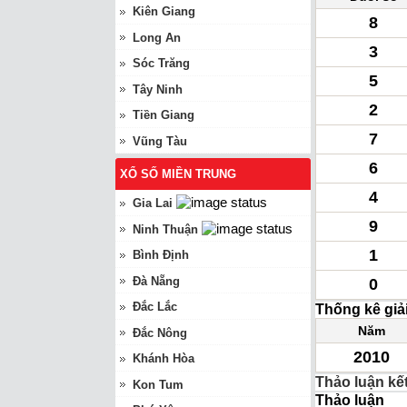
Kiên Giang
8
Long An
3
Sóc Trăng
5
Tây Ninh
2
Tiền Giang
7
Vũng Tàu
6
XỔ SỐ MIỀN TRUNG
4
Gia Lai
9
Ninh Thuận
1
Bình Định
Đà Nẵng
0
Đắc Lắc
Thống kê giả
Năm
Đắc Nông
2010
Khánh Hòa
Thảo luận kế
Kon Tum
Thảo luận