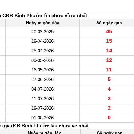
 GĐB Bình Phước lâu chưa về ra nhất
Ngày ra gần đây
Số ngày gan
45
20-09-2025
15
18-04-2026
14
25-04-2026
12
09-05-2026
11
16-05-2026
5
27-06-2026
4
04-07-2026
3
11-07-2026
2
18-07-2026
0
01-08-2026
i giải ĐB Bình Phước lâu chưa về nhất
Ngày ra gần đây
Số ngày gan