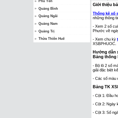
Phú Yên
Giới thiệu 
Quảng Bình
Thống kê xổ 
Quảng Ngãi
những thông ti
Quảng Nam
- Xem 2 số cuố
Phước về ngà
Quảng Trị
Thừa Thiên Huế
- Xem chu kỳ
XSBPHUOC.
Hướng dẫn x
Bảng thống k
- Bộ lô 2 số m
giải đặc biệt k
- Các số màu đ
Bảng TK XSBP
- Cột 1: Đầu h
- Cột 2: Ngày 
- Cột 3: Số ngà