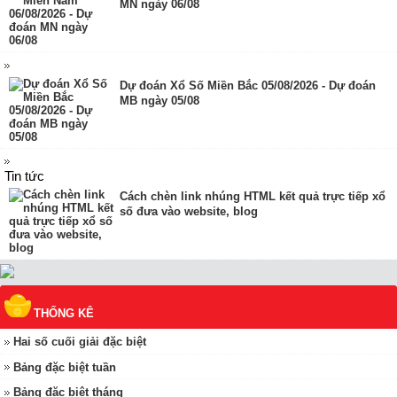
MN ngày 06/08
Dự đoán Xổ Số Miền Bắc 05/08/2026 - Dự đoán
MB ngày 05/08
Tin tức
Cách chèn link nhúng HTML kết quả trực tiếp xổ
số đưa vào website, blog
THỐNG KÊ
Hai số cuối giải đặc biệt
Bảng đặc biệt tuần
Bảng đặc biệt tháng