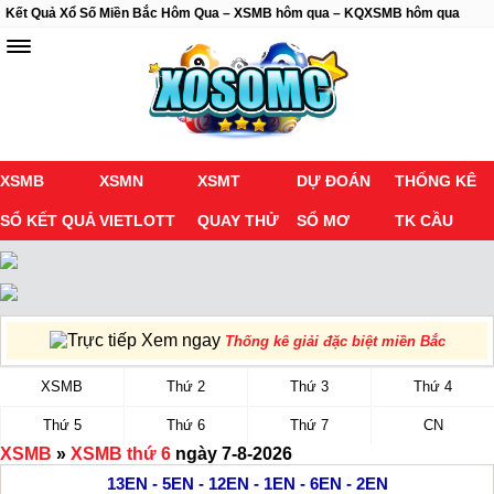
Kết Quả Xổ Số Miền Bắc Hôm Qua – XSMB hôm qua – KQXSMB hôm qua
XSMB
XSMN
XSMT
DỰ ĐOÁN
THỐNG KÊ
SỔ KẾT QUẢ
VIETLOTT
QUAY THỬ
SỔ MƠ
TK CẦU
Xem ngay
Thống kê giải đặc biệt miền Bắc
XSMB
Thứ 2
Thứ 3
Thứ 4
Thứ 5
Thứ 6
Thứ 7
CN
XSMB
»
XSMB thứ 6
ngày 7-8-2026
13EN - 5EN - 12EN - 1EN - 6EN - 2EN