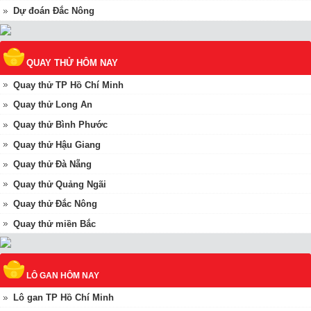
Dự đoán Đắc Nông
QUAY THỬ HÔM NAY
Quay thử TP Hồ Chí Minh
Quay thử Long An
Quay thử Bình Phước
Quay thử Hậu Giang
Quay thử Đà Nẵng
Quay thử Quảng Ngãi
Quay thử Đắc Nông
Quay thử miền Bắc
LÔ GAN HÔM NAY
Lô gan TP Hồ Chí Minh